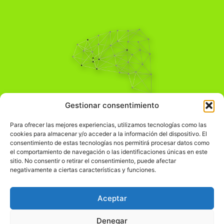
Pensamiento Crítico
Gestionar consentimiento
Para una acción solidaria.
Comprender el mundo para transformarlo.
Para ofrecer las mejores experiencias, utilizamos tecnologías como las
cookies para almacenar y/o acceder a la información del dispositivo. El
consentimiento de estas tecnologías nos permitirá procesar datos como
el comportamiento de navegación o las identificaciones únicas en este
Información Legal
sitio. No consentir o retirar el consentimiento, puede afectar
negativamente a ciertas características y funciones.
჻
Aviso legal
჻
Política de privacidad
Aceptar
჻
Política de cookies
Denegar