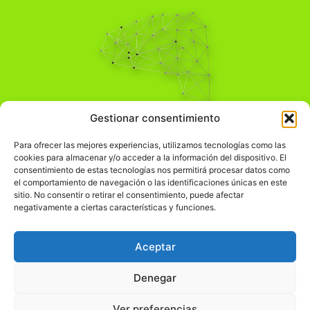
Pensamiento Crítico
Gestionar consentimiento
Para una acción solidaria.
Comprender el mundo para transformarlo.
Para ofrecer las mejores experiencias, utilizamos tecnologías como las
cookies para almacenar y/o acceder a la información del dispositivo. El
consentimiento de estas tecnologías nos permitirá procesar datos como
el comportamiento de navegación o las identificaciones únicas en este
Información Legal
sitio. No consentir o retirar el consentimiento, puede afectar
negativamente a ciertas características y funciones.
჻
Aviso legal
჻
Política de privacidad
Aceptar
჻
Política de cookies
Denegar
Ver preferencias