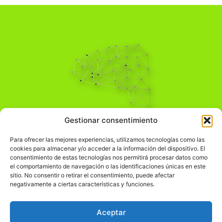
Pensamiento Crítico
Gestionar consentimiento
Para una acción solidaria.
Comprender el mundo para transformarlo.
Para ofrecer las mejores experiencias, utilizamos tecnologías como las
cookies para almacenar y/o acceder a la información del dispositivo. El
consentimiento de estas tecnologías nos permitirá procesar datos como
el comportamiento de navegación o las identificaciones únicas en este
Información Legal
sitio. No consentir o retirar el consentimiento, puede afectar
negativamente a ciertas características y funciones.
჻
Aviso legal
჻
Política de privacidad
Aceptar
჻
Política de cookies