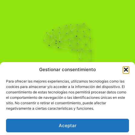
Pensamiento Crítico
Gestionar consentimiento
Para una acción solidaria.
Comprender el mundo para transformarlo.
Para ofrecer las mejores experiencias, utilizamos tecnologías como las
cookies para almacenar y/o acceder a la información del dispositivo. El
consentimiento de estas tecnologías nos permitirá procesar datos como
el comportamiento de navegación o las identificaciones únicas en este
Información Legal
sitio. No consentir o retirar el consentimiento, puede afectar
negativamente a ciertas características y funciones.
჻
Aviso legal
჻
Política de privacidad
Aceptar
჻
Política de cookies