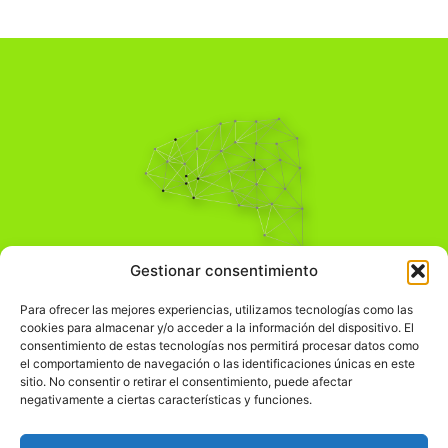
Pensamiento Crítico
Gestionar consentimiento
Para una acción solidaria.
Comprender el mundo para transformarlo.
Para ofrecer las mejores experiencias, utilizamos tecnologías como las
cookies para almacenar y/o acceder a la información del dispositivo. El
consentimiento de estas tecnologías nos permitirá procesar datos como
el comportamiento de navegación o las identificaciones únicas en este
Información Legal
sitio. No consentir o retirar el consentimiento, puede afectar
negativamente a ciertas características y funciones.
჻
Aviso legal
჻
Política de privacidad