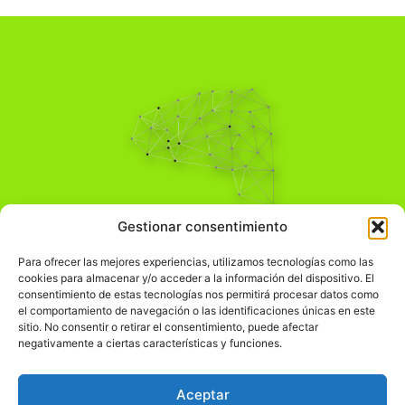
Pensamiento Crítico
Gestionar consentimiento
Para una acción solidaria.
Comprender el mundo para transformarlo.
Para ofrecer las mejores experiencias, utilizamos tecnologías como las
cookies para almacenar y/o acceder a la información del dispositivo. El
consentimiento de estas tecnologías nos permitirá procesar datos como
el comportamiento de navegación o las identificaciones únicas en este
Información Legal
sitio. No consentir o retirar el consentimiento, puede afectar
negativamente a ciertas características y funciones.
჻
Aviso legal
჻
Política de privacidad
Aceptar
჻
Política de cookies