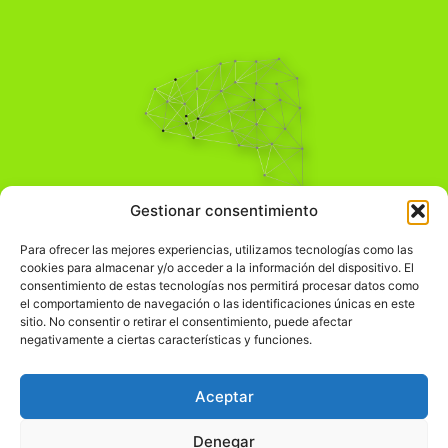
Pensamiento Crítico
Gestionar consentimiento
Para una acción solidaria.
Comprender el mundo para transformarlo.
Para ofrecer las mejores experiencias, utilizamos tecnologías como las
cookies para almacenar y/o acceder a la información del dispositivo. El
consentimiento de estas tecnologías nos permitirá procesar datos como
el comportamiento de navegación o las identificaciones únicas en este
Información Legal
sitio. No consentir o retirar el consentimiento, puede afectar
negativamente a ciertas características y funciones.
჻
Aviso legal
჻
Política de privacidad
Aceptar
჻
Política de cookies
Denegar