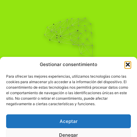
Pensamiento Crítico
Gestionar consentimiento
Para una acción solidaria.
Comprender el mundo para transformarlo.
Para ofrecer las mejores experiencias, utilizamos tecnologías como las
cookies para almacenar y/o acceder a la información del dispositivo. El
consentimiento de estas tecnologías nos permitirá procesar datos como
el comportamiento de navegación o las identificaciones únicas en este
Información Legal
sitio. No consentir o retirar el consentimiento, puede afectar
negativamente a ciertas características y funciones.
჻
Aviso legal
჻
Política de privacidad
Aceptar
჻
Política de cookies
Denegar