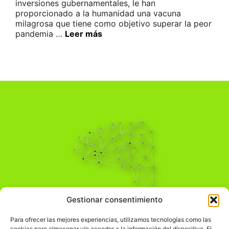
inversiones gubernamentales, le han
proporcionado a la humanidad una vacuna
milagrosa que tiene como objetivo superar la peor
pandemia …
Leer más
Pensamiento Crítico
Gestionar consentimiento
Para una acción solidaria.
Comprender el mundo para transformarlo.
Para ofrecer las mejores experiencias, utilizamos tecnologías como las
cookies para almacenar y/o acceder a la información del dispositivo. El