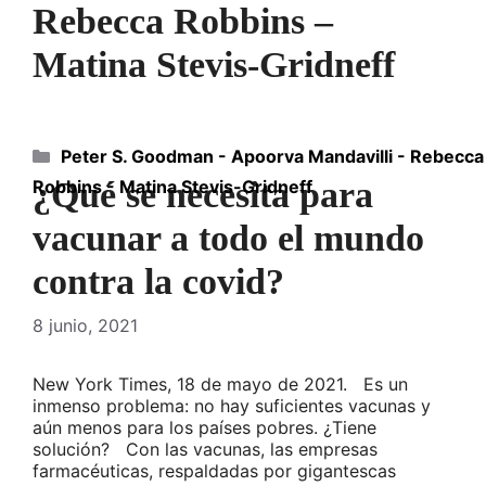
Rebecca Robbins –
Matina Stevis-Gridneff
Categorías
Peter S. Goodman - Apoorva Mandavilli - Rebecca
¿Qué se necesita para
Robbins - Matina Stevis-Gridneff
vacunar a todo el mundo
contra la covid?
8 junio, 2021
New York Times, 18 de mayo de 2021. Es un
inmenso problema: no hay suficientes vacunas y
aún menos para los países pobres. ¿Tiene
solución? Con las vacunas, las empresas
farmacéuticas, respaldadas por gigantescas