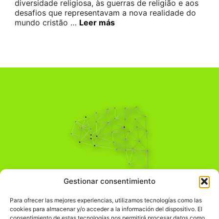
diversidade religiosa, às guerras de religião e aos
desafios que representavam a nova realidade do
mundo cristão …
Leer más
Pensamiento Crítico
Gestionar consentimiento
Para una acción solidaria.
Comprender el mundo para transformarlo.
Para ofrecer las mejores experiencias, utilizamos tecnologías como las
cookies para almacenar y/o acceder a la información del dispositivo. El
consentimiento de estas tecnologías nos permitirá procesar datos como