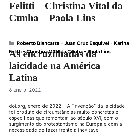
Felitti – Christina Vital da
Cunha – Paola Lins
Categorías
Roberto Blancarte - Juan Cruz Esquivel - Karina
As encruzilhadas da
Felitti - Christina Vital da Cunha - Paola Lins
laicidade na América
Latina
8 enero, 2022
doi.org, enero de 2022. A “invenção” da laicidade
foi produto de circunstâncias muito concretas e
específicas que remontam ao século XVI, com o
surgimento do protestantismo na Europa e com a
necessidade de fazer frente à inevitável