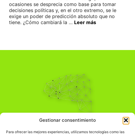
ocasiones se desprecia como base para tomar
decisiones políticas y, en el otro extremo, se le
exige un poder de predicción absoluto que no
tiene. ¿Cómo cambiará la …
Leer más
Pensamiento Crítico
Gestionar consentimiento
Para una acción solidaria.
Comprender el mundo para transformarlo.
Para ofrecer las mejores experiencias, utilizamos tecnologías como las