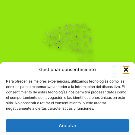
Pensamiento Crítico
Gestionar consentimiento
Para una acción solidaria.
Comprender el mundo para transformarlo.
Para ofrecer las mejores experiencias, utilizamos tecnologías como las
cookies para almacenar y/o acceder a la información del dispositivo. El
consentimiento de estas tecnologías nos permitirá procesar datos como
el comportamiento de navegación o las identificaciones únicas en este
Información Legal
sitio. No consentir o retirar el consentimiento, puede afectar
negativamente a ciertas características y funciones.
჻
Aviso legal
჻
Política de privacidad
Aceptar
჻
Política de cookies