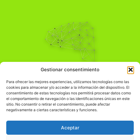
Pensamiento Crítico
Gestionar consentimiento
Para una acción solidaria.
Comprender el mundo para transformarlo.
Para ofrecer las mejores experiencias, utilizamos tecnologías como las
cookies para almacenar y/o acceder a la información del dispositivo. El
consentimiento de estas tecnologías nos permitirá procesar datos como
el comportamiento de navegación o las identificaciones únicas en este
Información Legal
sitio. No consentir o retirar el consentimiento, puede afectar
negativamente a ciertas características y funciones.
჻
Aviso legal
჻
Política de privacidad
Aceptar
჻
Política de cookies