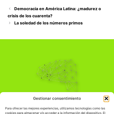
Democracia en América Latina: ¿madurez o
crisis de los cuarenta?
La soledad de los números primos
Pensamiento Crítico
Gestionar consentimiento
Para una acción solidaria.
Comprender el mundo para transformarlo.
Para ofrecer las mejores experiencias, utilizamos tecnologías como las
cookies para almacenar y/o acceder a la información del dispositivo. El