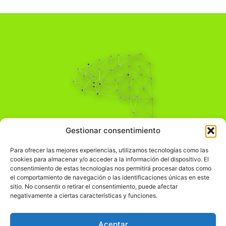
Pensamiento Crítico
Gestionar consentimiento
Para una acción solidaria.
Comprender el mundo para transformarlo.
Para ofrecer las mejores experiencias, utilizamos tecnologías como las
cookies para almacenar y/o acceder a la información del dispositivo. El
consentimiento de estas tecnologías nos permitirá procesar datos como
el comportamiento de navegación o las identificaciones únicas en este
Información Legal
sitio. No consentir o retirar el consentimiento, puede afectar
negativamente a ciertas características y funciones.
჻
Aviso legal
჻
Política de privacidad
Aceptar
჻
Política de cookies