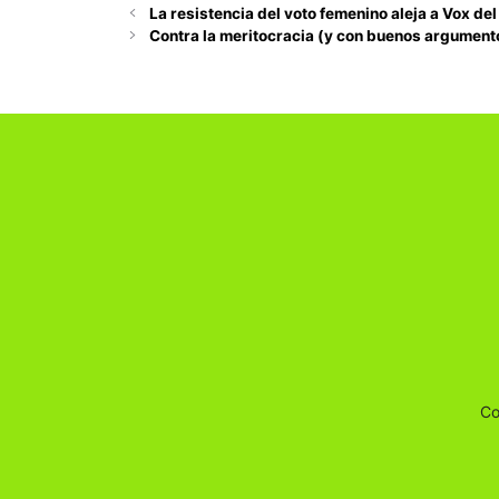
La resistencia del voto femenino aleja a Vox de
Contra la meritocracia (y con buenos argument
Co