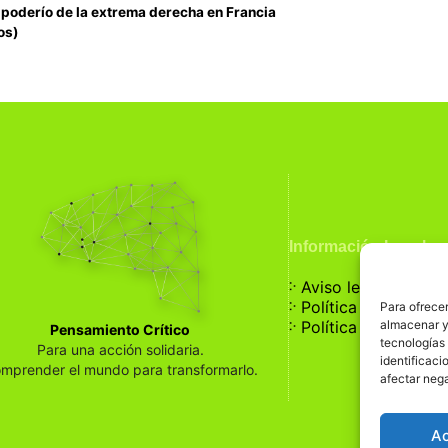
l poderío de la extrema derecha en Francia
os)
Información Legal
჻
Aviso legal
჻
Política de privaci
Para ofrecer
჻
almacenar y/
Política de cookies
Pensamiento Crítico
tecnologías
Para una acción solidaria.
identificaci
mprender el mundo para transformarlo.
afectar nega
A