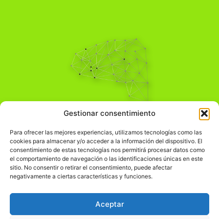
Pensamiento Crítico
Gestionar consentimiento
Para una acción solidaria.
Comprender el mundo para transformarlo.
Para ofrecer las mejores experiencias, utilizamos tecnologías como las
cookies para almacenar y/o acceder a la información del dispositivo. El
consentimiento de estas tecnologías nos permitirá procesar datos como
el comportamiento de navegación o las identificaciones únicas en este
Información Legal
sitio. No consentir o retirar el consentimiento, puede afectar
negativamente a ciertas características y funciones.
჻
Aviso legal
჻
Política de privacidad
Aceptar
჻
Política de cookies