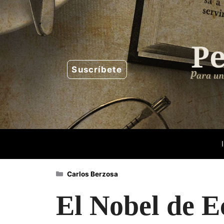
Saltar
al
contenido
Suscríbete
Categorías
Carlos Berzosa
El Nobel de E