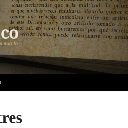
s
tres