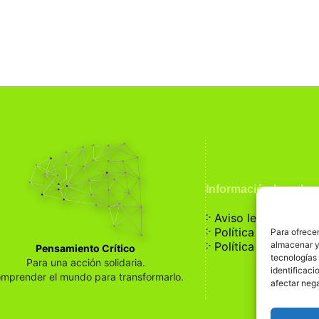
Información Legal
჻
Aviso legal
჻
Política de privaci
Para ofrecer
჻
almacenar y/
Política de cookies
Pensamiento Crítico
tecnologías
Para una acción solidaria.
identificaci
mprender el mundo para transformarlo.
afectar nega