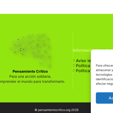
Información Legal
჻
Aviso legal
჻
Política de privaci
Para ofrecer
჻
almacenar y/
Política de cookies
Pensamiento Crítico
tecnologías
Para una acción solidaria.
identificaci
mprender el mundo para transformarlo.
afectar nega
A
© pensamientocritico.org 2026