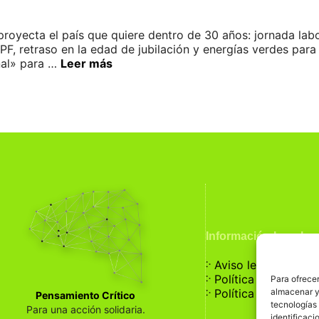
oyecta el país que quiere dentro de 30 años: jornada labor
PF, retraso en la edad de jubilación y energías verdes para 
nal» para …
Leer más
Información Legal
჻
Aviso legal
჻
Política de privaci
Para ofrecer
჻
almacenar y/
Política de cookies
Pensamiento Crítico
tecnologías
Para una acción solidaria.
identificaci