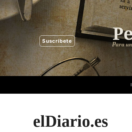
Saltar
al
contenido
Suscríbete
elDiario.es