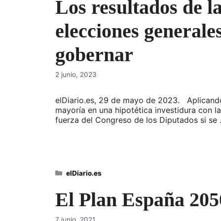
Los resultados de l
elecciones generale
gobernar
2 junio, 2023
elDiario.es, 29 de mayo de 2023. Aplicando l
mayoría en una hipotética investidura con la
fuerza del Congreso de los Diputados si se
Categorías
elDiario.es
El Plan España 2050
7 junio, 2021