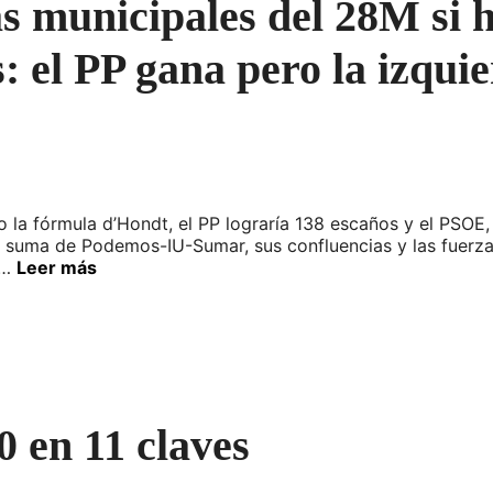
as municipales del 28M si 
s: el PP gana pero la izqui
a fórmula d’Hondt, el PP lograría 138 escaños y el PSOE, 1
 suma de Podemos-IU-Sumar, sus confluencias y las fuerzas n
 …
Leer más
 en 11 claves