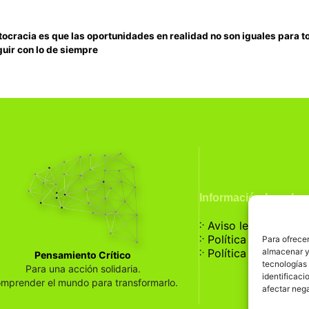
tocracia es que las oportunidades en realidad no son iguales para 
guir con lo de siempre
Información Legal
჻
Aviso legal
჻
Política de privaci
Para ofrecer
჻
almacenar y/
Política de cookies
Pensamiento Crítico
tecnologías
Para una acción solidaria.
identificaci
mprender el mundo para transformarlo.
afectar nega