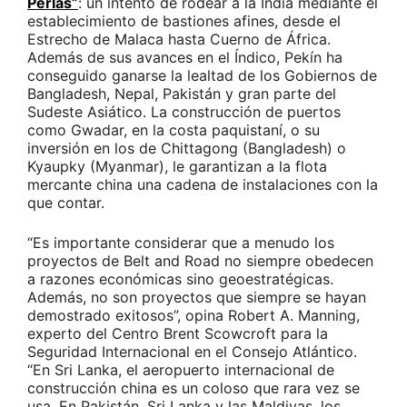
Perlas”
: un intento de rodear a la India mediante el
establecimiento de bastiones afines, desde el
Estrecho de Malaca hasta Cuerno de África.
Además de sus avances en el Índico, Pekín ha
conseguido ganarse la lealtad de los Gobiernos de
Bangladesh, Nepal, Pakistán y gran parte del
Sudeste Asiático. La construcción de puertos
como Gwadar, en la costa paquistaní, o su
inversión en los de Chittagong (Bangladesh) o
Kyaupky (Myanmar), le garantizan a la flota
mercante china una cadena de instalaciones con la
que contar.
“Es importante considerar que a menudo los
proyectos de Belt and Road no siempre obedecen
a razones económicas sino geoestratégicas.
Además, no son proyectos que siempre se hayan
demostrado exitosos”, opina Robert A. Manning,
experto del Centro Brent Scowcroft para la
Seguridad Internacional en el Consejo Atlántico.
“En Sri Lanka, el aeropuerto internacional de
construcción china es un coloso que rara vez se
usa. En Pakistán, Sri Lanka y las Maldivas, los