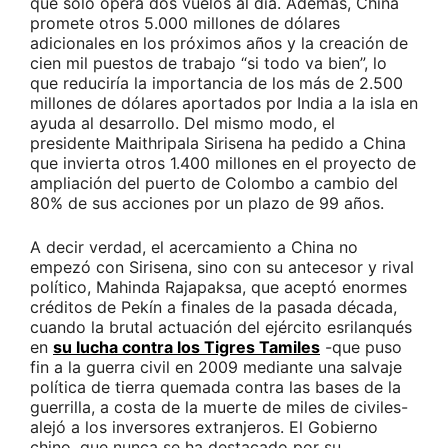
que solo opera dos vuelos al día. Además, China
promete otros 5.000 millones de dólares
adicionales en los próximos años y la creación de
cien mil puestos de trabajo “si todo va bien”, lo
que reduciría la importancia de los más de 2.500
millones de dólares aportados por India a la isla en
ayuda al desarrollo. Del mismo modo, el
presidente Maithripala Sirisena ha pedido a China
que invierta otros 1.400 millones en el proyecto de
ampliación del puerto de Colombo a cambio del
80% de sus acciones por un plazo de 99 años.
A decir verdad, el acercamiento a China no
empezó con Sirisena, sino con su antecesor y rival
político, Mahinda Rajapaksa, que aceptó enormes
créditos de Pekín a finales de la pasada década,
cuando la brutal actuación del ejército esrilanqués
en
su lucha contra los Tigres Tamiles
-que puso
fin a la guerra civil en 2009 mediante una salvaje
política de tierra quemada contra las bases de la
guerrilla, a costa de la muerte de miles de civiles-
alejó a los inversores extranjeros. El Gobierno
chino, que nunca se ha destacado por su