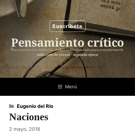
Saltar
al
contenido
Suscríbete
Menú
Categorías
Eugenio del Río
Naciones
2 mayo, 2018