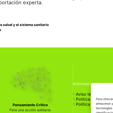
aportación experta.
 salud y el sistema sanitario
a
Información Legal
჻
Aviso legal
჻
Política de privaci
Para ofrecer
჻
almacenar y/
Política de cookies
Pensamiento Crítico
tecnologías
Para una acción solidaria.
identificaci