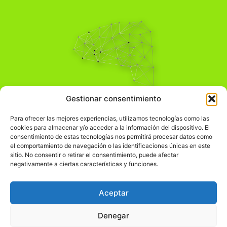
Pensamiento Crítico
Gestionar consentimiento
Para una acción solidaria.
Comprender el mundo para transformarlo.
Para ofrecer las mejores experiencias, utilizamos tecnologías como las
cookies para almacenar y/o acceder a la información del dispositivo. El
consentimiento de estas tecnologías nos permitirá procesar datos como
el comportamiento de navegación o las identificaciones únicas en este
Información Legal
sitio. No consentir o retirar el consentimiento, puede afectar
negativamente a ciertas características y funciones.
჻
Aviso legal
჻
Política de privacidad
Aceptar
჻
Política de cookies
Denegar