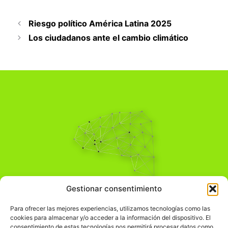
Riesgo político América Latina 2025
Los ciudadanos ante el cambio climático
Pensamiento Crítico
Gestionar consentimiento
Para una acción solidaria.
Comprender el mundo para transformarlo.
Para ofrecer las mejores experiencias, utilizamos tecnologías como las
cookies para almacenar y/o acceder a la información del dispositivo. El
consentimiento de estas tecnologías nos permitirá procesar datos como