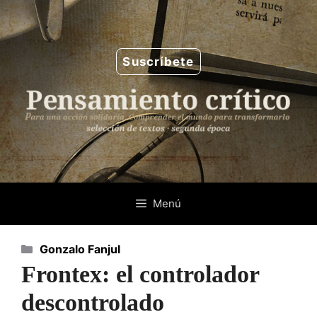
Saltar
al
contenido
Suscríbete
Menú
Categorías
Gonzalo Fanjul
Frontex: el controlador
descontrolado