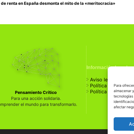
d de renta en España desmonta el mito de la «meritocracia»
Información Legal
჻
Aviso legal
჻
Política de privaci
Para ofrecer
჻
almacenar y/
Política de cookies
Pensamiento Crítico
tecnologías
Para una acción solidaria.
identificaci
mprender el mundo para transformarlo.
afectar nega
A