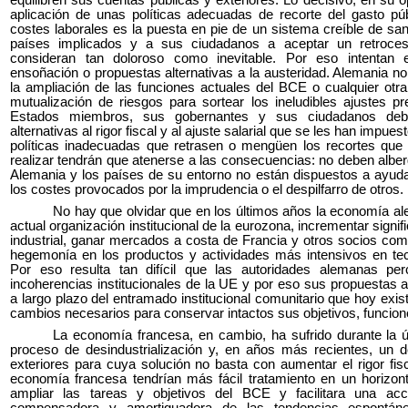
equilibren sus cuentas públicas y exteriores. Lo decisivo, en su op
aplicación de unas políticas adecuadas de recorte del gasto pú
costes laborales es la puesta en pie de un sistema creíble de san
países implicados y a sus ciudadanos a aceptar un retroce
consideran tan doloroso como inevitable. Por eso intentan e
ensoñación o propuestas alternativas a la austeridad. Alemania no
la ampliación de las funciones actuales del BCE o cualquier otr
mutualización de riesgos para sortear los ineludibles ajustes pr
Estados miembros, sus gobernantes y sus ciudadanos de
alternativas al rigor fiscal y al ajuste salarial que se les han impue
políticas inadecuadas que retrasen o mengüen los recortes qu
realizar tendrán que atenerse a las consecuencias: no deben albe
Alemania y los países de su entorno no están dispuestos a ayuda
los costes provocados por la imprudencia o el despilfarro de otros.
No hay que olvidar que en los últimos años la economía al
actual organización institucional de la eurozona, incrementar signi
industrial, ganar mercados a costa de Francia y otros socios comu
hegemonía en los productos y actividades más intensivos en tec
Por eso resulta tan difícil que las autoridades alemanas per
incoherencias institucionales de la UE y por eso sus propuestas 
a largo plazo del entramado institucional comunitario que hoy exi
cambios necesarios para conservar intactos sus objetivos, funcio
La economía francesa, en cambio, ha sufrido durante la 
proceso de desindustrialización y, en años más recientes, un d
exteriores para cuya solución no basta con aumentar el rigor fis
economía francesa tendrían más fácil tratamiento en un horizont
ampliar las tareas y objetivos del BCE y facilitara una acci