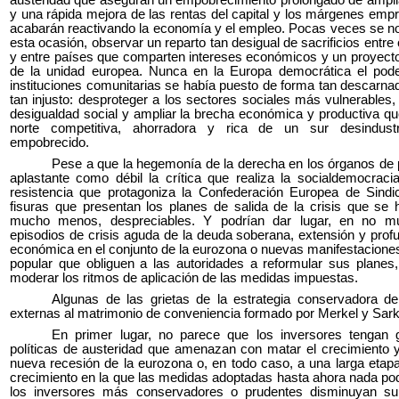
austeridad que aseguran un empobrecimiento prolongado de ampli
y una rápida mejora de las rentas del capital y los márgenes emp
acabarán reactivando la economía y el empleo. Pocas veces se no
esta ocasión, observar un reparto tan desigual de sacrificios entre
y entre países que comparten intereses económicos y un proyect
de la unidad europea. Nunca en la Europa democrática el pode
instituciones comunitarias se había puesto de forma tan descarnad
tan injusto: desproteger a los sectores sociales más vulnerables,
desigualdad social y ampliar la brecha económica y productiva qu
norte competitiva, ahorradora y rica de un sur desindustr
empobrecido.
Pese a que la hegemonía de la derecha en los órganos de 
aplastante como débil la crítica que realiza la socialdemocraci
resistencia que protagoniza la Confederación Europea de Sindica
fisuras que presentan los planes de salida de la crisis que se
mucho menos, despreciables. Y podrían dar lugar, en no m
episodios de crisis aguda de la deuda soberana, extensión y profu
económica en el conjunto de la eurozona o nuevas manifestacione
popular que obliguen a las autoridades a reformular sus planes,
moderar los ritmos de aplicación de las medidas impuestas.
Algunas de las grietas de la estrategia conservadora de
externas al matrimonio de conveniencia formado por Merkel y Sar
En primer lugar, no parece que los inversores tengan 
políticas de austeridad que amenazan con matar el crecimiento 
nueva recesión de la eurozona o, en todo caso, a una larga etap
crecimiento en la que las medidas adoptadas hasta ahora nada pod
los inversores más conservadores o prudentes disminuyan su