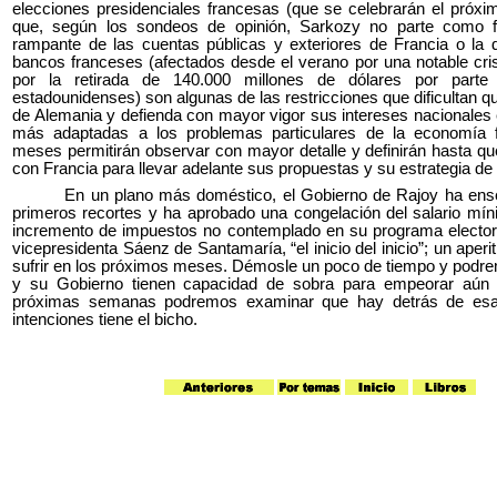
elecciones presidenciales francesas (que se celebrarán el próxi
que, según los sondeos de opinión, Sarkozy no parte como fa
rampante de las cuentas públicas y exteriores de Francia o la d
bancos franceses (afectados desde el verano por una notable crisi
por la retirada de 140.000 millones de dólares por parte
estadounidenses) son algunas de las restricciones que dificultan 
de Alemania y defienda con mayor vigor sus intereses nacionales 
más adaptadas a los problemas particulares de la economía 
meses permitirán observar con mayor detalle y definirán hasta q
con Francia para llevar adelante sus propuestas y su estrategia de s
En un plano más doméstico, el Gobierno de Rajoy ha ense
primeros recortes y ha aprobado una congelación del salario míni
incremento de impuestos no contemplado en su programa electora
vicepresidenta Sáenz de Santamaría, “el inicio del inicio”; un aper
sufrir en los próximos meses. Démosle un poco de tiempo y podr
y su Gobierno tienen capacidad de sobra para empeorar aún
próximas semanas podremos examinar que hay detrás de esa 
intenciones tiene el bicho.