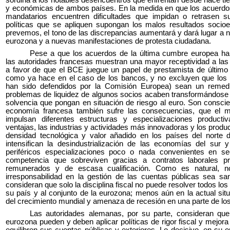
sordina a los notables desencuentros que enfrentan desde hace tiem
y económicas de ambos países. En la medida en que los acuerd
mandatarios encuentren dificultades que impidan o retrasen 
políticas que se apliquen supongan los malos resultados soci
prevemos, el tono de las discrepancias aumentará y dará lugar a nu
eurozona y a nuevas manifestaciones de protesta ciudadana.
Pese a que los acuerdos de la última cumbre europea han
las autoridades francesas muestran una mayor receptividad a la
a favor de que el BCE juegue un papel de prestamista de último
como ya hace en el caso de los bancos, y no excluyen que los
han sido defendidos por la Comisión Europea) sean un remedi
problemas de liquidez de algunos socios acaben transformándose
solvencia que pongan en situación de riesgo al euro. Son consci
economía francesa también sufre las consecuencias, que el m
impulsan diferentes estructuras y especializaciones product
ventajas, las industrias y actividades más innovadoras y los prod
densidad tecnológica y valor añadido en los países del norte 
intensifican la desindustrialización de las economías del sur 
periféricos especializaciones poco o nada convenientes en se
competencia que sobreviven gracias a contratos laborales pr
remunerados y de escasa cualificación. Como es natural, 
irresponsabilidad en la gestión de las cuentas públicas sea sa
consideran que solo la disciplina fiscal no puede resolver todos lo
su país y al conjunto de la eurozona; menos aún en la actual sit
del crecimiento mundial y amenaza de recesión en una parte de l
Las autoridades alemanas, por su parte, consideran que
eurozona pueden y deben aplicar políticas de rigor fiscal y mejora