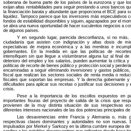
soberana de buena parte de los países de la eurozona y que lo
exijan altas rentabilidades para seguir prestando a unos bancos q
la financiación barata y abundante que proporciona el BCE para 
liquidez. Tampoco parece que los inversores más especulativos co
fondos de estabilidad disponibles y siguen, agazapados por el mom
se abra una nueva oportunidad de hacer suculentos negocios a co
de algunos países.
Y en segundo lugar, parecida desconfianza, si no más, 
ciudadanía que asisten con indignación y altas dosis de mie
expectativas de mejora económica y a las mentiras e incumpl
gobernantes. En la medida en que las políticas de recorte
intensifiquen sin que llegue a vislumbrarse alguna luz al final de
deterioro del empleo y los salarios, pueden aumentar la crítica y
políticas de recorte de bienes público y protección social y perder
encaminadas a seguir eliminando inversiones y gastos públicos,
fiscal que realizan los sectores sociales de renta media o reduci
fiscales que soportan las empresas. Y la derecha gobernante y 
dificultades para aplicar sus recetas o justificar sus decisiones y 
crisis.
Pese a la importancia de los escollos expuestos en pár
importantes fisuras del proyecto de salida de la crisis que re
provienen de la muy distinta situación de sus respectivas 
diferentes intereses nacionales de las dos potencias principales de
Las desavenencias entre Francia y Alemania o, más p
respectivas clases dominantes y autoridades no son nuevas. 
impulsados por Merkel y Sarkozy en la última cumbre europea de