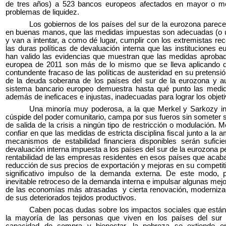
de tres años) a 523 bancos europeos afectados en mayor o m
problemas de liquidez.
Los gobiernos de los países del sur de la eurozona parec
en buenas manos, que las medidas impuestas son adecuadas (o 
y van a intentar, a como dé lugar, cumplir con los extremistas rec
las duras políticas de devaluación interna que las instituciones 
han valido las evidencias que muestran que las medidas aprobad
europea de 2011 son más de lo mismo que se lleva aplicando 
contundente fracaso de las políticas de austeridad en su pretensió
de la deuda soberana de los países del sur de la eurozona y au
sistema bancario europeo demuestra hasta qué punto las medi
además de ineficaces e injustas, inadecuadas para lograr los objet
Una minoría muy poderosa, a la que Merkel y Sarkozy int
cúspide del poder comunitario, campa por sus fueros sin someter 
de salida de la crisis a ningún tipo de restricción o modulación.
confiar en que las medidas de estricta disciplina fiscal junto a la 
mecanismos de estabilidad financiera disponibles serán sufici
devaluación interna impuesta a los países del sur de la eurozona p
rentabilidad de las empresas residentes en esos países que acab
reducción de sus precios de exportación y mejoras en su competit
significativo impulso de la demanda externa. De este modo, 
inevitable retroceso de la demanda interna e impulsar algunas mejo
de las economías más atrasadas y cierta renovación, modernizaci
de sus deteriorados tejidos productivos.
Caben pocas dudas sobre los impactos sociales que están
la mayoría de las personas que viven en los países del sur 