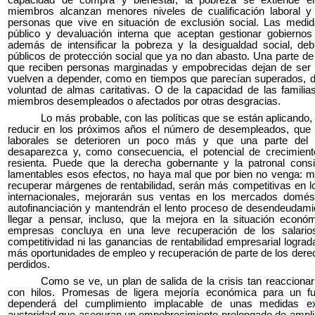
capacidad de compra y bienestar, la pobreza se extiende e
miembros alcanzan menores niveles de cualificación laboral 
personas que vive en situación de exclusión social. Las medid
público y devaluación interna que aceptan gestionar gobiernos
además de intensificar la pobreza y la desigualdad social, de
públicos de protección social que ya no dan abasto. Una parte de 
que reciben personas marginadas y empobrecidas dejan de ser
vuelven a depender, como en tiempos que parecían superados, d
voluntad de almas caritativas. O de la capacidad de las famili
miembros desempleados o afectados por otras desgracias.
Lo más probable, con las políticas que se están aplicando,
reducir en los próximos años el número de desempleados, que 
laborales se deterioren un poco más y que una parte del te
desaparezca y, como consecuencia, el potencial de crecimien
resienta. Puede que la derecha gobernante y la patronal con
lamentables esos efectos, no haya mal que por bien no venga:
recuperar márgenes de rentabilidad, serán más competitivas en 
internacionales, mejorarán sus ventas en los mercados domés
autofinanciación y mantendrán el lento proceso de desendeudami
llegar a pensar, incluso, que la mejora en la situación económ
empresas concluya en una leve recuperación de los salario
competitividad ni las ganancias de rentabilidad empresarial lograd
más oportunidades de empleo y recuperación de parte de los derec
perdidos.
Como se ve, un plan de salida de la crisis tan reaccionar
con hilos. Promesas de ligera mejoría económica para un fu
dependerá del cumplimiento implacable de unas medidas ex