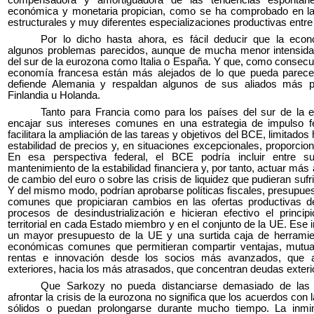
compensadora y amortiguadora de las tendencias espontá
económica y monetaria propician, como se ha comprobado en la
estructurales y muy diferentes especializaciones productivas entre
Por lo dicho hasta ahora, es fácil deducir que la eco
algunos problemas parecidos, aunque de mucha menor intensidad
del sur de la eurozona como Italia o España. Y que, como consecue
economía francesa están más alejados de lo que pueda parece
defiende Alemania y respaldan algunos de sus aliados más p
Finlandia u Holanda.
Tanto para Francia como para los países del sur de la e
encajar sus intereses comunes en una estrategia de impulso f
facilitara la ampliación de las tareas y objetivos del BCE, limitados 
estabilidad de precios y, en situaciones excepcionales, proporcion
En esa perspectiva federal, el BCE podría incluir entre su
mantenimiento de la estabilidad financiera y, por tanto, actuar más
de cambio del euro o sobre las crisis de liquidez que pudieran suf
Y del mismo modo, podrían aprobarse políticas fiscales, presupues
comunes que propiciaran cambios en las ofertas productivas d
procesos de desindustrialización e hicieran efectivo el princi
territorial en cada Estado miembro y en el conjunto de la UE. Ese i
un mayor presupuesto de la UE y una surtida caja de herramient
económicas comunes que permitieran compartir ventajas, mutuali
rentas e innovación desde los socios más avanzados, que a
exteriores, hacia los más atrasados, que concentran deudas exteri
Que Sarkozy no pueda distanciarse demasiado de las
afrontar la crisis de la eurozona no significa que los acuerdos con
sólidos o puedan prolongarse durante mucho tiempo. La inmi