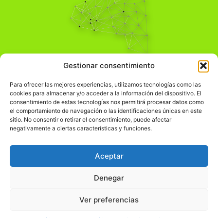
Pensamiento Crítico
Gestionar consentimiento
Para una acción solidaria.
Comprender el mundo para transformarlo.
Para ofrecer las mejores experiencias, utilizamos tecnologías como las
cookies para almacenar y/o acceder a la información del dispositivo. El
consentimiento de estas tecnologías nos permitirá procesar datos como
el comportamiento de navegación o las identificaciones únicas en este
Información Legal
sitio. No consentir o retirar el consentimiento, puede afectar
negativamente a ciertas características y funciones.
჻
Aviso legal
჻
Política de privacidad
Aceptar
჻
Política de cookies
Denegar
Ver preferencias
© pensamientocritico.org 2026