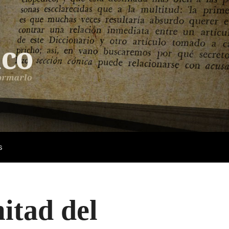
s
itad del