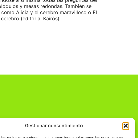
éndose a sí misma todas las preguntas del
coloquios y mesas redondas. También se
 como Alicia y el cerebro maravilloso o El
erebro (editorial Kairós).
Gestionar consentimiento
dad
 las mejores experiencias, utilizamos tecnologías como las cookies para