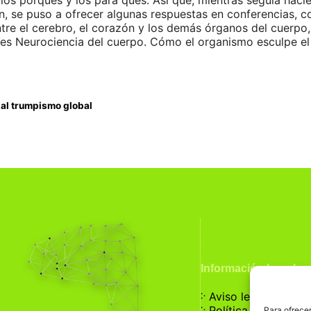
los porqués y los para qués. Así que, mientras seguía haci
n, se puso a ofrecer algunas respuestas en conferencias, 
entre el cerebro, el corazón y los demás órganos del cuerpo,
 es Neurociencia del cuerpo. Cómo el organismo esculpe el c
 al trumpismo global
Información Legal
჻
Aviso legal
჻
Política de privaci
Para ofrecer