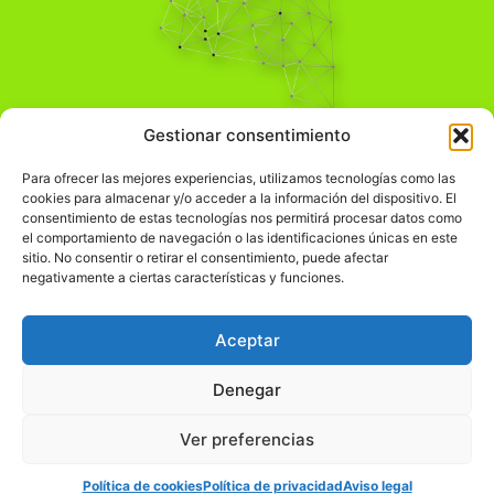
Pensamiento Crítico
Gestionar consentimiento
Para una acción solidaria.
Comprender el mundo para transformarlo.
Para ofrecer las mejores experiencias, utilizamos tecnologías como las
cookies para almacenar y/o acceder a la información del dispositivo. El
consentimiento de estas tecnologías nos permitirá procesar datos como
el comportamiento de navegación o las identificaciones únicas en este
Información Legal
sitio. No consentir o retirar el consentimiento, puede afectar
negativamente a ciertas características y funciones.
჻
Aviso legal
჻
Política de privacidad
Aceptar
჻
Política de cookies
Denegar
Ver preferencias
© pensamientocritico.org 2026
Política de cookies
Política de privacidad
Aviso legal