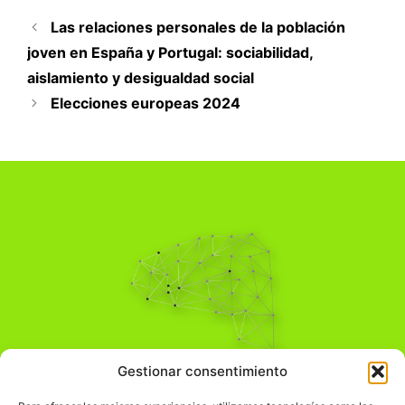
Las relaciones personales de la población
joven en España y Portugal: sociabilidad,
aislamiento y desigualdad social
Elecciones europeas 2024
Pensamiento Crítico
Gestionar consentimiento
Para una acción solidaria.
Comprender el mundo para transformarlo.