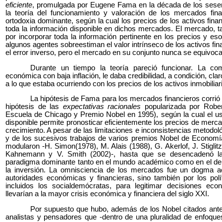
eficiente
, promulgada por Eugene Fama en la década de los sesen
la teoría del funcionamiento y valoración de los mercados fina
ortodoxia dominante, según la cual los precios de los activos fin
toda la información disponible en dichos mercados. El mercado, t
por incorporar toda la información pertinente en los precios y es
algunos agentes sobreestiman el valor intrínseco de los activos fi
el error inverso, pero el mercado en su conjunto nunca se equivoca
Durante un tiempo la teoría pareció funcionar. La co
económica con baja inflación, le daba credibilidad, a condición, clar
a lo que estaba ocurriendo con los precios de los activos inmobiliari
La hipótesis de Fama para los mercados financieros corrió pa
hipótesis de las
expectativas racionales
popularizada por Rober
Escuela de Chicago y Premio Nobel en 1995), según la cual el us
disponible permite pronosticar eficientemente los precios de mercado
crecimiento. A pesar de las limitaciones e inconsistencias metodo
y de los sucesivos trabajos de varios premios Nobel de Economía
modularon -H. Simon(1978), M. Alais (1988), G. Akerlof, J. Stigli
Kahnemann y V. Smith (2002)-, hasta que se desencadenó la c
paradigma dominante tanto en el mundo académico como en el de l
la inversión. La omnisciencia de los mercados fue un dogma a
autoridades económicas y financieras, sino también por los pol
incluidos los socialdemócratas, para legitimar decisiones eco
llevarían a la mayor crisis económica y financiera del siglo XXI.
Por supuesto que hubo, además de los Nobel citados ante
analistas y pensadores que -dentro de una pluralidad de enfoqu