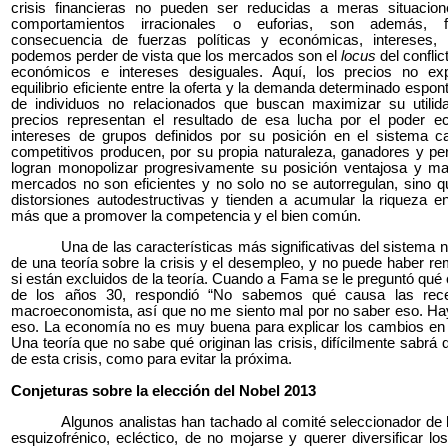
crisis financieras no pueden ser reducidas a meras situacio
comportamientos irracionales o euforias, son además, f
consecuencia de fuerzas políticas y económicas, intereses, 
podemos perder de vista que los mercados son el
locus
del conflic
económicos e intereses desiguales. Aquí, los precios no e
equilibrio eficiente entre la oferta y la demanda determinado esp
de individuos no relacionados que buscan maximizar su utilidad
precios representan el resultado de esa lucha por el poder ec
intereses de grupos definidos por su posición en el sistema ca
competitivos producen, por su propia naturaleza, ganadores y pe
logran monopolizar progresivamente su posición ventajosa y ma
mercados no son eficientes y no solo no se autorregulan, sino 
distorsiones autodestructivas y tienden a acumular la riqueza
más que a promover la competencia y el bien común.
Una de las características más significativas del sistema 
de una teoría sobre la crisis y el desempleo, y no puede haber r
si están excluidos de la teoría. Cuando a Fama se le preguntó qué
de los años 30, respondió “No sabemos qué causa las rec
macroeconomista, así que no me siento mal por no saber eso. H
eso. La economía no es muy buena para explicar los cambios en 
Una teoría que no sabe qué originan las crisis, difícilmente sabrá 
de esta crisis, como para evitar la próxima.
Conjeturas sobre la elección del Nobel 2013
Algunos analistas han tachado al comité seleccionador de 
esquizofrénico, ecléctico, de no mojarse y querer diversificar lo