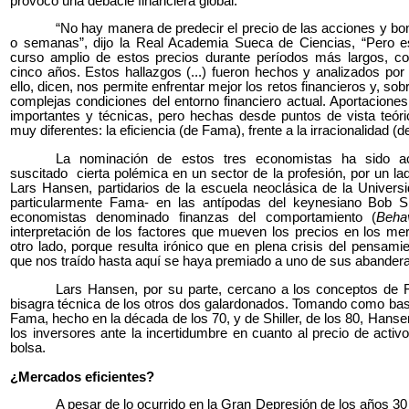
provocó una debacle financiera global.
“No hay manera de predecir el precio de las acciones y bo
o semanas”, dijo la Real Academia Sueca de Ciencias, “Pero e
curso amplio de estos precios durante períodos más largos, c
cinco años. Estos hallazgos (...) fueron hechos y analizados por 
ello, dicen, nos permite enfrentar mejor los retos financieros y, so
complejas condiciones del entorno financiero actual. Aportacion
importantes y técnicas, pero hechas desde puntos de vista teór
muy diferentes: la eficiencia (de Fama), frente a la irracionalidad (de
La nominación de estos tres economistas ha sido 
suscitado cierta polémica en un sector de la profesión, por un 
Lars Hansen, partidarios de la escuela neoclásica de la Univers
particularmente Fama- en las antípodas del keynesiano Bob Shi
economistas denominado finanzas del comportamiento (
Beha
interpretación de los factores que mueven los precios en los mer
otro lado, porque resulta irónico que en plena crisis del pensam
que nos traído hasta aquí se haya premiado a uno de sus abander
Lars Hansen, por su parte, cercano a los conceptos de 
bisagra técnica de los otros dos galardonados. Tomando como base 
Fama, hecho en la década de los 70, y de Shiller, de los 80, Hanse
los inversores ante la incertidumbre en cuanto al precio de acti
bolsa.
¿Mercados eficientes?
A pesar de lo ocurrido en la Gran Depresión de los años 30