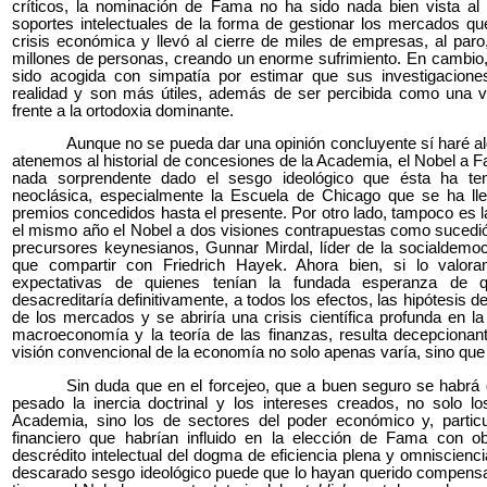
críticos, la nominación de Fama no ha sido nada bien vista al 
soportes intelectuales de la forma de gestionar los mercados q
crisis económica y llevó al cierre de miles de empresas, al paro,
millones de personas, creando un enorme sufrimiento. En cambio, l
sido acogida con simpatía por estimar que sus investigacion
realidad y son más útiles, además de ser percibida como una vi
frente a la ortodoxia dominante.
Aunque no se pueda dar una opinión concluyente sí haré al
atenemos al historial de concesiones de la Academia, el Nobel a 
nada sorprendente dado el sesgo ideológico que ésta ha te
neoclásica, especialmente la Escuela de Chicago que se ha ll
premios concedidos hasta el presente. Por otro lado, tampoco es l
el mismo año el Nobel a dos visiones contrapuestas como sucedi
precursores keynesianos, Gunnar Mirdal, líder de la socialdemo
que compartir con Friedrich Hayek. Ahora bien, si lo valor
expectativas de quienes tenían la fundada esperanza de qu
desacreditaría definitivamente, a todos los efectos, las hipótesis de
de los mercados y se abriría una crisis científica profunda en la
macroeconomía y la teoría de las finanzas, resulta decepcionant
visión convencional de la economía no solo apenas varía, sino que
Sin duda que en el forcejeo, que a buen seguro se habrá 
pesado la inercia doctrinal y los intereses creados, no solo l
Academia, sino los de sectores del poder económico y, particu
financiero que habrían influido en la elección de Fama con obj
descrédito intelectual del dogma de eficiencia plena y omniscienc
descarado sesgo ideológico puede que lo hayan querido compens