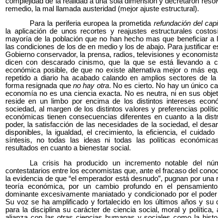
complejidad de la realidad a una sola dimensión y decretaron resolv
remedio, la mal llamada austeridad (mejor ajuste estructural).
Para la periferia europea la prometida
refundación del cap
la aplicación de unos recortes y reajustes estructurales costo
mayoría de la población que no han hecho mas que beneficiar a 
las condiciones de los de en medio y los de abajo. Para justificar 
Gobierno conservador, la prensa, radios, televisiones y economist
dicen con descarado cinismo, que la que se está llevando a ca
económica posible, de que no existe alternativa mejor o más eq
repetido a diario ha acabado calando en amplios sectores de la
forma resignada que
no hay otra
. No es cierto. No hay un único c
economía no es una ciencia exacta. No es neutra, ni en sus objet
reside en un limbo por encima de los distintos intereses eco
sociedad, al margen de los distintos valores y preferencias políti
económicas tienen consecuencias diferentes en cuanto a la distri
poder, la satisfacción de las necesidades de la sociedad, el desa
disponibles, la igualdad, el crecimiento, la eficiencia, el cuida
síntesis, no todas las ideas ni todas las políticas económi
resultados en cuanto a bienestar social.
La crisis ha producido un incremento notable del n
contestatarios entre los economistas que, ante el fracaso del con
la evidencia de que “el emperador está desnudo”, pugnan por una re
teoría económica, por un cambio profundo en el pensamient
dominante excesivamente maniatado y condicionado por el poder 
Su voz se ha amplificado y fortalecido en los últimos años y su c
para la disciplina su carácter de ciencia social, moral y polític
alianza con las otras ciencias humanas y sociales como la histor