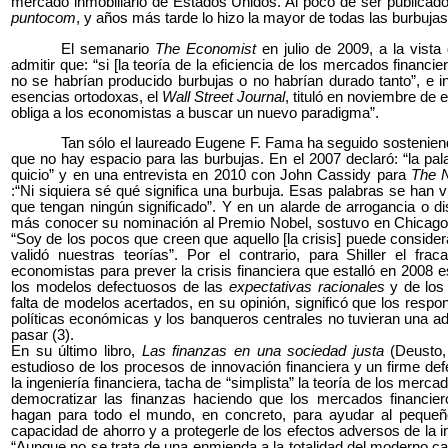
mercado inmobiliario de Estados Unidos. Al poco de ser publicado 
puntocom
, y años más tarde lo hizo la mayor de todas las burbujas:
El semanario
The Economist
en julio de 2009, a la vista
admitir que: “si [la teoría de la eficiencia de los mercados financ
no se habrían producido burbujas o no habrían durado tanto”, e in
esencias ortodoxas, el
Wall Street Journal
, tituló en noviembre de 
obliga a los economistas a buscar un nuevo paradigma”.
Tan sólo el laureado Eugene F. Fama ha seguido sostenien
que no hay espacio para las burbujas. En el 2007 declaró: “la pa
quicio” y en una entrevista en 2010 con John Cassidy para
The 
:“Ni siquiera sé qué significa una burbuja. Esas palabras se han 
que tengan ningún significado”. Y en un alarde de arrogancia o di
más conocer su nominación al Premio Nobel, sostuvo en Chicago,
“Soy de los pocos que creen que aquello [la crisis] puede conside
validó nuestras teorías”. Por el contrario, para Shiller el fra
economistas para prever la crisis financiera que estalló en 2008 
los modelos defectuosos de las
expectativas racionales
y de lo
falta de modelos acertados, en su opinión, significó que los respo
políticas económicas y los banqueros centrales no tuvieran una ad
pasar (3).
En su último libro,
Las finanzas en una sociedad justa
(Deusto, 
estudioso de los procesos de innovación financiera y un firme defe
la ingeniería financiera, tacha de “simplista” la teoría de los mer
democratizar las finanzas haciendo que los mercados financier
hagan para todo el mundo, en concreto, para ayudar al pequeñ
capacidad de ahorro y a protegerle de los efectos adversos de la in
“Aunque no se trata de una enmienda a la totalidad del moderno cap