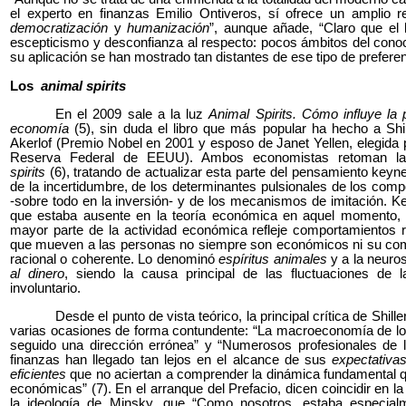
el experto en finanzas Emilio Ontiveros, sí ofrece un amplio rec
democratización
y
humanización
”, aunque añade, “Claro que el
escepticismo y desconfianza al respecto: pocos ámbitos del con
su aplicación se han mostrado tan distantes de ese tipo de preferen
Los
animal spirits
En el 2009 sale a la luz
Animal Spirits. Cómo influye la
economía
(5), sin duda el libro que más popular ha hecho a Shill
Akerlof (Premio Nobel en 2001 y esposo de Janet Yellen, elegida p
Reserva Federal de EEUU). Ambos economistas retoman l
spirits
(6), tratando de actualizar esta parte del pensamiento keyne
de la incertidumbre, de los determinantes pulsionales de los co
-sobre todo en la inversión- y de los mecanismos de imitación. K
que estaba ausente en la teoría económica en aquel momento, 
mayor parte de la actividad económica refleje comportamientos r
que mueven a las personas no siempre son económicos ni su co
racional o coherente. Lo denominó
espíritus animales
y a la neuro
al dinero
, siendo la causa principal de las fluctuaciones de
involuntario.
Desde el punto de vista teórico, la principal crítica de Shill
varias ocasiones de forma contundente: “La macroeconomía de los
seguido una dirección errónea” y “Numerosos profesionales de
finanzas han llegado tan lejos en el alcance de sus
expectativas
eficientes
que no aciertan a comprender la dinámica fundamental q
económicas” (7). En el arranque del Prefacio, dicen coincidir en la
la ideología de Minsky, que “Como nosotros, estaba especial