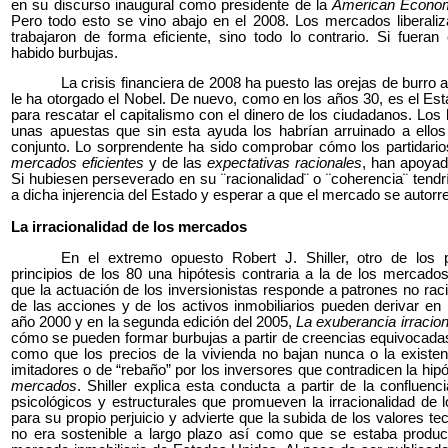
en su discurso inaugural como presidente de la
American Econom
Pero todo esto se vino abajo en el 2008. Los mercados liberali
trabajaron de forma eficiente, sino todo lo contrario. Si fueran 
habido burbujas.
La crisis financiera de 2008 ha puesto las orejas de burr
le ha otorgado el Nobel. De nuevo, como en los años 30, es el Est
para rescatar el capitalismo con el dinero de los ciudadanos. Lo
unas apuestas que sin esta ayuda los habrían arruinado a ello
conjunto. Lo sorprendente ha sido comprobar cómo los partidarios
mercados eficientes
y de las
expectativas racionales
, han apoyad
Si hubiesen perseverado en su ¨racionalidad¨ o ¨coherencia¨ tend
a dicha injerencia del Estado y esperar a que el mercado se autor
La irracionalidad de los mercados
En el extremo opuesto Robert J. Shiller, otro de los 
principios de los 80 una hipótesis contraria a la de los mercado
que la actuación de los inversionistas responde a patrones no rac
de las acciones y de los activos inmobiliarios pueden derivar en 
año 2000 y en la segunda edición del 2005,
La exuberancia irracio
cómo se pueden formar burbujas a partir de creencias equivocadas 
como que los precios de la vivienda no bajan nunca o la existe
imitadores o de “rebaño” por los inversores que contradicen la hip
mercados
. Shiller explica esta conducta a partir de la confluenci
psicológicos y estructurales que promueven la irracionalidad de l
para su propio perjuicio y advierte que la subida de los valores te
no era sostenible a largo plazo así como que se estaba produc