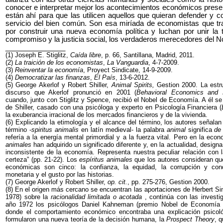
conocer e interpretar mejor los acontecimientos económicos presen
están ahí para que las utilicen aquellos que quieran defender y c
servicio del bien común. Son esa miríada de economistas que tr
por construir una nueva economía política y luchan por unir la
compromiso y la justicia social, los verdaderos merecedores del N
_______________
(1) Joseph E. Stiglitz,
Caída libre
, p. 66, Santillana, Madrid, 2011.
(2)
La traición de los economistas
,
La Vanguardia
, 4-7-2009.
(3)
Reinventar la economía
, Proyect Sindicate, 14-9-2009.
(4)
Democratizar las finanzas
,
El País
, 13-6-2012.
(5) George Akerlof y Robert Shiller,
Animal Spirits,
Gestion 2000. La estruc
discurso que Akerlof pronunció en 2001 (
Behavioral Economics and 
cuando, junto con Stiglitz y Spence, recibió el Nobel de Economía. A él se
de Shiller, casado con una psicóloga y experto en Psicología Financiera (
la exuberancia irracional de los mercados financieros y de la vivienda.
(6) Explicando la etimología y el alcance del término, los autores señalan 
término -
spiritus animalis
en latín medieval- la palabra
animal
significa
de
refería a la energía mental primordial y a la fuerza vital. Pero en la ec
animales
han adquirido un significado diferente y, en la actualidad, design
inconsistente de la economía. Representa nuestra peculiar relación con 
certeza” (pp. 21-22). Los
espíritus animales
que los autores consideran qu
económicas son cinco: la confianza, la equidad, la corrupción y condu
monetaria y el gusto por las historias.
(7) George Akerlof y Robert Shiller,
op. cit.
, pp. 275-276, Gestion 2000.
(8) En el origen más cercano se encuentran las aportaciones de Herbert 
1978) sobre la
racionalidad
limitada o acotada
, continúa con las investig
año 1972 los psicólogos Daniel Kahneman (premio Nobel de Economía
donde el comportamiento económico encontraba una explicación psicoló
formularon una nueva teoría de la decisión humana, la
Prospect Theory
, 