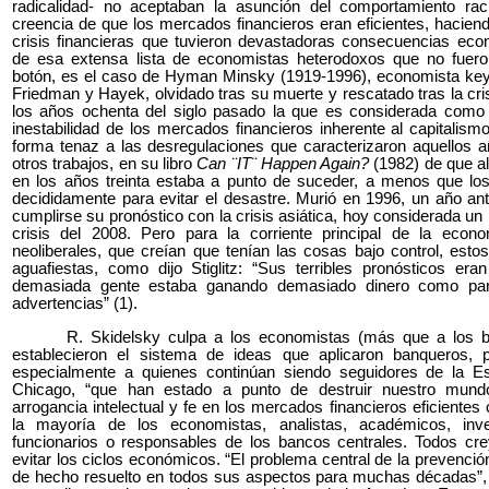
radicalidad- no aceptaban la asunción del comportamiento rac
creencia de que los mercados financieros eran eficientes, haciendo
crisis financieras que tuvieron devastadoras consecuencias e
de esa extensa lista de economistas heterodoxos que no fuer
botón, es el caso de Hyman Minsky (1919-1996), economista keyn
Friedman y Hayek, olvidado tras su muerte y rescatado tras la cri
los años ochenta del siglo pasado la que es considerada como l
inestabilidad de los mercados financieros inherente al capitali
forma tenaz a las desregulaciones que caracterizaron aquellos añ
otros trabajos, en su libro
Can ¨IT¨ Happen Again?
(1982) de que al
en los años treinta estaba a punto de suceder, a menos que los
decididamente para evitar el desastre. Murió en 1996, un año a
cumplirse su pronóstico con la crisis asiática, hoy considerada u
crisis del 2008. Pero para la corriente principal de la econ
neoliberales, que creían que tenían las cosas bajo control, es
aguafiestas, como dijo Stiglitz: “Sus terribles pronósticos er
demasiada gente estaba ganando demasiado dinero como par
advertencias” (1).
R. Skidelsky culpa a los economistas (más que a los b
establecieron el sistema de ideas que aplicaron banqueros, po
especialmente a quienes continúan siendo seguidores de la 
Chicago, “que han estado a punto de destruir nuestro mund
arrogancia intelectual y fe en los mercados financieros eficientes 
la mayoría de los economistas, analistas, académicos, inver
funcionarios o responsables de los bancos centrales. Todos c
evitar los ciclos económicos. “El problema central de la prevenci
de hecho resuelto en todos sus aspectos para muchas décadas”,