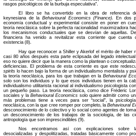
rasgos psicológicos de la burbuja especulativa”.
El libro se ha convertido en la obra de referencia 
keynesiana de la
Behavioural Economics
(Finance).
En dos pa
economía conductual y experimental consiste en poner en cuest
teoría neoclásica sobre la perfecta racionalidad maximizadora hac
los mecanismos conductuales que se desvían de aquellas. De 
financiera ha venido a revitalizar esta corriente que cuent
existencia (8).
Hay que reconocer a Shiller y Akerlof el mérito de haber 
casi 80 años después esta parte eclipsada del legado intelectua
eso no quiere decir que la manera como la plantean o conceptuali
deficiencias. El problema de esta corriente es que este redesc
spirits
lo hacen bajo la forma de un individualismo mentalista y psic
la teoría neoclásica, para los que trabajan en la
Behavioural Ec
solo son los individuos y lo que esos individuos tienen en la ca
individualismo utilitarista racional al individualismo psicologista
un pequeño paso. La teoría neoclásica, como dice Fréderic Lord
sociales y la
Behavioural Economics
solo quiere admitir como una
más problemas tiene a veces para ser “social”, la psicología.
neoclásica, con la que cree romper por completo, la
Behavioural 
desconocimiento de lo colectivo y lo social como agentes de toma 
un desconocimiento de los trabajos de la sociología, de las ci
antropología que son imprescindibles (9).
Nos encontramos así con explicaciones sobre l
desocializadas y despolitizadas, tratadas básicamente como pro