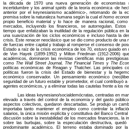
la década de 1970 una nueva generación de economistas ne
incertidumbre y los
animal spirits
de la teoría económica -de hec
anterior por el keynesianismo académico-, retomando de la ec
premisa sobre la naturaleza humana según la cual el
homo econo
propio beneficio material y lo hace de manera racional, como
mercados, incluyendo los financieros, se autorregulan. Esto
tiempo que enfatizaban la inutilidad de la regulación pública en 
una suavización de los ciclos económicos e incluso hasta la de
crisis. Este renacer neoclásico que se dio como producto de una n
de fuerzas entre capital y trabajo al romperse el consenso de pos
Estado a raíz de la crisis económica de los 70, estuvo guiado en u
de Von Hayek (1899-1992) y Milton Friedman (1912-2006) que 
académicos, dominaron las revistas científicas más prestigiosas
como
The Wall Street Journal, The Financial Times
y
The Econ
políticas económicas de Reagan y Thatcher. Las principales c
políticas fueron la crisis del Estado de bienestar y la heg
económico conservador. Un pensamiento económico (neo)libera
seguridad de un futuro estable y prometedor, el cual contribuyó 
agentes económicos, y a eliminar todas las cautelas frente a los ri
Las ideas keynesiano/socialdemócratas, centradas en man
elevado a través del control de la economía y del gasto público, 
aspectos colectivos, quedaron descartadas. Se produjo un cambi
importaba tanto mantener el empleo como controlar la inflació
salarios, la única misión explícita y constitutiva del Banco Centra
discusión sobre la inestabilidad de los mercados financieros, la ir
sobre las burbujas, sobre la especulación destructiva, quedó
predominante académico. El terreno estaba dominado por la