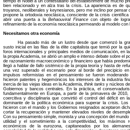
tiempo el Nobel a un contestatario del
establishment
de mucho pres
bien relacionado y en alza tras la crisis. La apariencia es de qu
troyanos, neoliberales y keynesianos, pero me inclino por pensar 
propone la ortodoxia neoclásica, consciente de la crisis científi
abrir una puerta a la
Behaouviral Finance
con objeto de logr
refinamiento de la economía neoclásica permeando al modelo con
Necesitamos otra economía
Ha pasado más de un lustro desde que comenzó la gran 
susto inicial en las filas de la élite capitalista que temió por la q
foros internacionales y principales medios de comunicación, en las
la propia Academia, se abrió un amplio e intenso debate sobre el po
de razonamiento macroeconómico y financiero que había predomi
llegó a hablar de
fallo sistémico
de la propia teoría y hasta de
refu
una vez superado el escenario peor al borde del precipicio en
impulsos reformistas en el pensamiento se fueron moderando
hicieron patentes y hegemónicos los intereses de la industria fin
inercia de las viejas ideas en la Academia,
think tanks
y núcleos de 
Gobiernos y bancos centrales. En la práctica, el conservadur
fundamentalmente en Europa, a partir de la primavera de 2010, 
coercitiva y disciplinaria que convirtió el control del déficit en l
dominante de la política económica para superar la crisis. L
hicieron con el mando y los Gobiernos resignados aceptaron dicha
cortar la recuperación y mantener elevados niveles de desemple
Con su pensamiento simple, monista y una concepción del mundo reg
utilidad y el sometimiento a la competitividad, los máximos r
económicos de la eurozona, capitaneados por los alemanes,