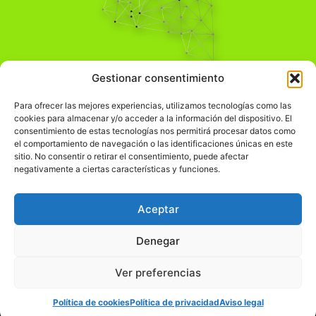
Pensamiento Crítico
Gestionar consentimiento
Para una acción solidaria.
Comprender el mundo para transformarlo.
Para ofrecer las mejores experiencias, utilizamos tecnologías como las
cookies para almacenar y/o acceder a la información del dispositivo. El
consentimiento de estas tecnologías nos permitirá procesar datos como
el comportamiento de navegación o las identificaciones únicas en este
Información Legal
sitio. No consentir o retirar el consentimiento, puede afectar
negativamente a ciertas características y funciones.
჻
Aviso legal
჻
Política de privacidad
Aceptar
჻
Política de cookies
Denegar
Ver preferencias
© pensamientocritico.org 2026
Política de cookies
Política de privacidad
Aviso legal