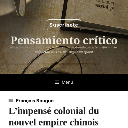
Saltar
al
contenido
Suscríbete
Menú
Categorías
François Bougon
L’impensé colonial du
nouvel empire chinois