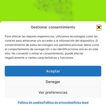
Pensamiento Crítico
Gestionar consentimiento
Para una acción solidaria.
Comprender el mundo para transformarlo.
Para ofrecer las mejores experiencias, utilizamos tecnologías como las
cookies para almacenar y/o acceder a la información del dispositivo. El
consentimiento de estas tecnologías nos permitirá procesar datos como
el comportamiento de navegación o las identificaciones únicas en este
Información Legal
sitio. No consentir o retirar el consentimiento, puede afectar
negativamente a ciertas características y funciones.
჻
Aviso legal
჻
Política de privacidad
Aceptar
჻
Política de cookies
Denegar
Ver preferencias
© pensamientocritico.org 2026
Política de cookies
Política de privacidad
Aviso legal