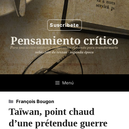
Saltar
al
contenido
Suscríbete
Menú
Categorías
François Bougon
Taïwan, point chaud
d’une prétendue guerre