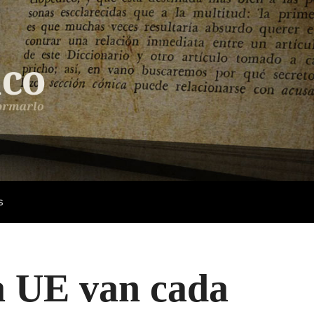
s
la UE van cada