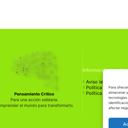
Información Legal
჻
Aviso legal
჻
Política de privaci
Para ofrecer
჻
almacenar y/
Política de cookies
Pensamiento Crítico
tecnologías
Para una acción solidaria.
identificaci
mprender el mundo para transformarlo.
afectar nega
A