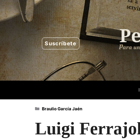
Saltar
al
contenido
Suscríbete
Categorías
Braulio García Jaén
Luigi Ferrajo