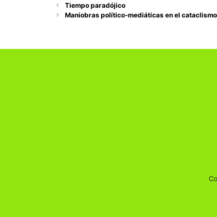
Tiempo paradójico
Maniobras político-mediáticas en el cataclismo
Co