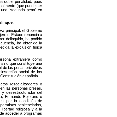
na doble penalidad, pues
onalmente (que puede ser
rá una “segunda pena” en
elinque.
va principal, el Gobierno
jero el Estado renuncia a
er delinquido, ha podido
cuencia, ha obtenido la
dida la exclusión física
ersona extranjera como
 sino que constituye una
al de las penas privativas
inserción social de los
a Constitución española.
ctos resocializadores o
 en las personas presas,
 y desestructurador del
na, Fernando Bejerano o
les por la condición de
, permisos penitenciarios,
libertad religiosa y a la
ra de acceder a programas