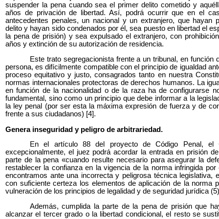
suspender la pena cuando sea el primer delito cometido y aquél
años de privación de libertad. Así, podrá ocurrir que en el c
antecedentes penales, un nacional y un extranjero, que hayan 
delito y hayan sido condenados por él, sea puesto en libertad el e
la pena de prisión) y sea expulsado el extranjero, con prohibició
años y extinción de su autorización de residencia.
Este trato segregacionista frente a un tribunal, en función 
persona, es difícilmente compatible con el principio de igualdad ant
proceso equitativo y justo, consagrados tanto en nuestra Consti
normas internacionales protectoras de derechos humanos. La igua
en función de la nacionalidad o de la raza ha de configurarse 
fundamental, sino como un principio que debe informar a la legisl
la ley penal (por ser esta la máxima expresión de fuerza y de con
frente a sus ciudadanos) [4].
Genera inseguridad y peligro de arbitrariedad.
En el artículo 88 del proyecto de Código Penal, el
excepcionalmente, el juez podrá acordar la entrada en prisión del
parte de la pena «cuando resulte necesario para asegurar la defe
restablecer la confianza en la vigencia de la norma infringida por
encontramos ante una incorrecta y peligrosa técnica legislativa, 
con suficiente certeza los elementos de aplicación de la norma 
vulneración de los principios de legalidad y de seguridad jurídica (5)
Además, cumplida la parte de la pena de prisión que hay
alcanzar el tercer grado o la libertad condicional, el resto se susti