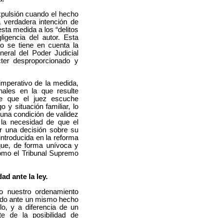
expulsión cuando el hecho
a verdadera intención de
esta medida a los “delitos
igencia del autor. Esta
no se tiene en cuenta la
neral del Poder Judicial
ter desproporcionado y
imperativo de la medida,
nales en la que resulte
de que el juez escuche
y situación familiar, lo
una condición de validez
 la necesidad de que el
r una decisión sobre su
eintroducida en la reforma
que, de forma unívoca y
como el Tribunal Supremo
ad ante la ley.
do nuestro ordenamiento
ciado ante un mismo hecho
lo, y a diferencia de un
te de la posibilidad de