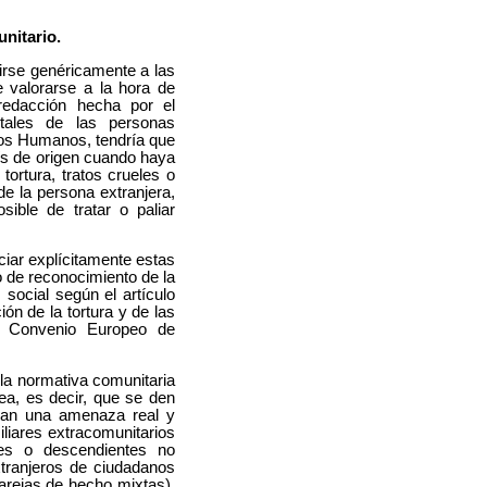
nitario.
irse genéricamente a las
 valorarse a la hora de
redacción hecha por el
tales de las personas
hos Humanos, tendría que
aís de origen cuando haya
tortura, tratos crueles o
 de la persona extranjera,
ble de tratar o paliar
ciar explícitamente estas
io de reconocimiento de la
social según el artículo
ión de la tortura y de las
l Convenio Europeo de
 la normativa comunitaria
ea, es decir, que se den
uyan una amenaza real y
iliares extracomunitarios
es o descendientes no
xtranjeros de ciudadanos
arejas de hecho mixtas),