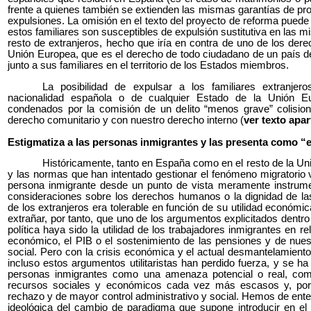
frente a quienes también se extienden las mismas garantías de pro
expulsiones. La omisión en el texto del proyecto de reforma puede
estos familiares son susceptibles de expulsión sustitutiva en las 
resto de extranjeros, hecho que iría en contra de uno de los dere
Unión Europea, que es el derecho de todo ciudadano de un país de 
junto a sus familiares en el territorio de los Estados miembros.
La posibilidad de expulsar a los familiares extranje
nacionalidad española o de cualquier Estado de la Unión E
condenados por la comisión de un delito “menos grave” colision
derecho comunitario y con nuestro derecho interno (
ver texto apar
Estigmatiza a las personas inmigrantes y las presenta como “
Históricamente, tanto en España como en el resto de la Uni
y las normas que han intentado gestionar el fenómeno migratorio 
persona inmigrante desde un punto de vista meramente instrume
consideraciones sobre los derechos humanos o la dignidad de la
de los extranjeros era tolerable en función de su utilidad económi
extrañar, por tanto, que uno de los argumentos explicitados dentro 
política haya sido la utilidad de los trabajadores inmigrantes en r
económico, el PIB o el sostenimiento de las pensiones y de nues
social. Pero con la crisis económica y el actual desmantelamiento
incluso estos argumentos utilitaristas han perdido fuerza, y se h
personas inmigrantes como una amenaza potencial o real, com
recursos sociales y económicos cada vez más escasos y, por
rechazo y de mayor control administrativo y social. Hemos de ente
ideológica del cambio de paradigma que supone introducir en el