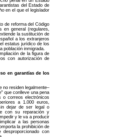
recho penal en un Estado
arantistas del Estado de
cho
en el que el legislador
to de reforma del Código
 en general (regulares,
xtiende la sustitución de
español a los extranjeros
l estatus jurídico de los
la población inmigrada.
pliación de la figura de
ros con autorización de
eso en garantías de los
ue no residen legalmente–
e” que conlleve una pena
s o correos electrónicos
periores a 1.000 euros,
n dejar de ser legal o
le con su reparación y
impedir y le va a producir
implicar a las personas
mporta la prohibición de
e desproporcionado con
a.