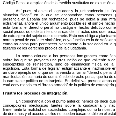
Código Penal la ampliación de la medida sustitutiva de expulsión a 
Así pues, si antes el legislador y la jurisprudencia justif
situación “ilegal” en la que se encontraban estas personas
presencia en España era rechazable, pues se debía a una infr
extranjería), ahora el único argumento posible es el simple hecho
esta forma, el derecho penal no castiga el hecho delictivo come
social producido o de la intencionalidad del infractor, sino que reacc
de extranjero del sujeto que lo comete. Esto nos obliga a plantea
norma penal de carácter simbólico, cuya función es la de señalar 
como no aptos para pertenecer plenamente a la sociedad en la qu
titulares de los derechos propios de la ciudadanía.
La norma etiqueta a las personas inmigrantes como “en
sobre las que se proyecta una presunción de que volverán a delin
susceptibles de reinserción, sino de eliminación física de l
expulsión. Esta forma de legislar, estigmatizante e inadmisible e
un claro ejemplo de lo que se ha venido a llamar “derecho penal d
manifestación palmaria de sumisión del derecho penal, que ha de se
la cambiante política de extranjería. En definitiva, presenciamos
está convirtiendo en el “brazo armado” de la política de extranjería (
Frustra los procesos de integración.
En consonancia con el punto anterior, hemos de decir que
concepciones ideológicas fuertes sobre la ciudadanía y nac
firmemente la realidad de sociedades complejas como la nuestra 
de derechos y el acceso a ellos no pueden basarse sólo en el estat