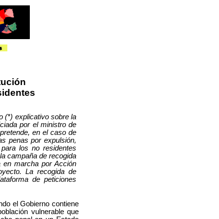
tución
sidentes
(*) explicativo sobre la
iada por el ministro de
 pretende, en el caso de
 las penas por expulsión,
 para los no residentes
a la campaña de recogida
ta en marcha por Acción
oyecto. La recogida de
lataforma de peticiones
ndo el Gobierno contiene
 población vulnerable que