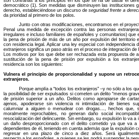
son contrarias a los principios en los que se ha de basar el de
democrático (1). Son medidas que disminuyen las instituciones g
derecho, estableciéndose un discurso de
seguridad frente a dere
da prioridad al primero de los polos.
Junto con otras modificaciones, encontramos en el proyec
Penal una medida de excepción contra las personas extranjeras
irregulares e incluso familiares de españoles y comunitarios) que e
la pena de prisión de más de un año por expulsión del territorio 
con residencia legal. Aplicar una ley especial con independencia de
extranjeros significa un paso atrás en el proceso de integración de 
Los motivos por los que debe ser rechazada esta propuesta de am
sustitución de la pena de prisión por expulsión a los extranje
residencia son los siguientes:
Vulnera el principio de proporcionalidad y supone un retroc
extranjeros.
Porque amplía a “todos los extranjeros” –y no sólo a los q
la posibilidad de ser expulsados si cometen un delito “menos grav
de prisión superior a un año. Delitos como apropiarse de carta
ajenos, apoderarse sin violencia ni intimidación de bienes su
calumniar a alguien o menudear con drogas…, hechos que, si
moralmente reprochables, no generan daño social incompatib
resocialización del delincuente. Sin embargo, su expulsión lo va a 
un daño desproporcionado con el delito cometido ya que va a 
dependientes de él, teniendo en cuenta además que la expulsión co
regresar en una plazo de cinco a diez años. Será igualment
respecto a los españoles, a quienes se les podrá suspender la pen