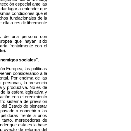
tección especial ante las
 dar lugar a entender que
mismas condiciones que el
chos fundacionales de la
ella a residir libremente
ros de una persona con
uropea que hayan sido
aría frontalmente con el
te
)
.
enemigos sociales”.
ón Europea, las políticas
vienen considerando a la
ntal. Por encima de las
s personas, la presencia
ca y productiva. No es de
de la esfera legislativa y
elación con el crecimiento
tro sistema de previsión
 del Estado de bienestar
a pasado a concebir a las
petidoras frente a unos
 tanto, merecedoras de
nder que esta es la base
 proyecto de reforma del