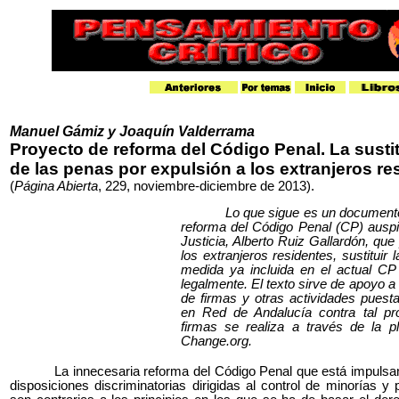
Manuel Gámiz y Joaquín Valderrama
Proyecto de reforma del Código Penal. La susti
de las penas por expulsión a los extranjeros re
(
Página Abierta
, 229, noviembre-diciembre de 2013).
Lo que sigue es un documento 
reforma del Código Penal (CP) auspic
Justicia, Alberto Ruiz Gallardón, que
los extranjeros residentes, sustituir
medida ya incluida en el actual CP
legalmente. El texto sirve de apoyo 
de firmas y otras actividades pues
en Red de Andalucía contra tal pr
firmas se realiza a través de la p
Change.org.
La innecesaria reforma del Código Penal que está impulsa
disposiciones discriminatorias dirigidas al control de minorías y