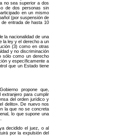
la no sea superior a dos
aso de dos personas sin
participado en un mismo
spañol (por suspensión de
n de entrada de hasta 10
de la nacionalidad de una
e la ley y el derecho a un
tución (3) como en otras
ldad y no discriminación
no sólo como un derecho
ación y específicamente a
trol que un Estado tiene
 Gobierno propone que,
 extranjero para cumplir
nsa del orden jurídico y
 el delito». De nuevo nos
en la que no se concreta
penal, lo que supone una
.
a decidido el juez, o al
tuirá por la expulsión del