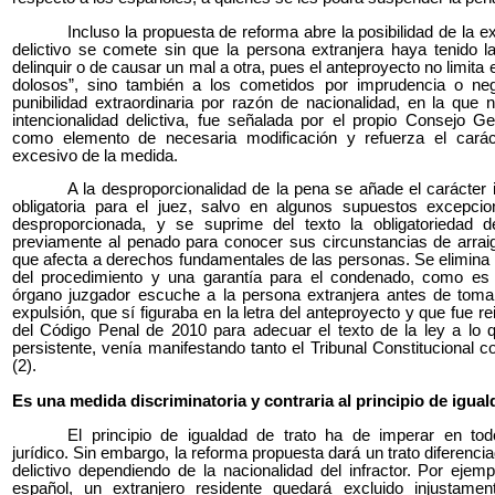
Incluso la propuesta de reforma abre la posibilidad de la 
delictivo se comete sin que la persona extranjera haya tenido l
delinquir o de causar un mal a otra, pues el anteproyecto no limita 
dolosos”, sino también a los cometidos por imprudencia o negl
punibilidad extraordinaria por razón de nacionalidad, en la que 
intencionalidad delictiva, fue señalada por el propio Consejo Ge
como elemento de necesaria modificación y refuerza el carác
excesivo de la medida.
A la desproporcionalidad de la pena se añade el carácter 
obligatoria para el juez, salvo en algunos supuestos excepcio
desproporcionada, y se suprime del texto la obligatoriedad 
previamente al penado para conocer sus circunstancias de arraigo 
que afecta a derechos fundamentales de las personas. Se elimina 
del procedimiento y una garantía para el condenado, como es
órgano juzgador escuche a la persona extranjera antes de toma
expulsión, que sí figuraba en la letra del anteproyecto y que fue r
del Código Penal de 2010 para adecuar el texto de la ley a lo 
persistente, venía manifestando tanto el Tribunal Constitucional 
(2).
Es una medida discriminatoria y contraria al principio de iguald
El principio de igualdad de trato ha de imperar en to
jurídico. Sin embargo, la reforma propuesta dará un trato diferen
delictivo dependiendo de la nacionalidad del infractor. Por ejemp
español, un extranjero residente quedará excluido injustamen