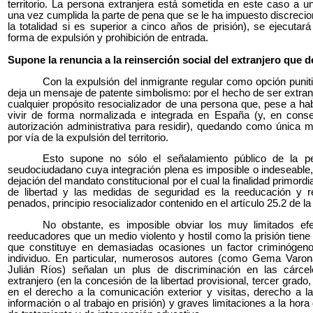
territorio. La persona extranjera está sometida en este caso a u
una vez cumplida la parte de pena que se le ha impuesto discreci
la totalidad si es superior a cinco años de prisión), se ejecuta
forma de expulsión y prohibición de entrada.
Supone la renuncia a la reinserción social del extranjero que d
Con la expulsión del inmigrante regular como opción puniti
deja un mensaje de patente simbolismo: por el hecho de ser extran
cualquier propósito resocializador de una persona que, pese a hab
vivir de forma normalizada e integrada en España (y, en conse
autorización administrativa para residir), quedando como única me
por vía de la expulsión del territorio.
Esto supone no sólo el señalamiento público de la p
seudociudadano cuya integración plena es imposible o indeseable,
dejación del mandato constitucional por el cual la finalidad primordi
de libertad y las medidas de seguridad es la reeducación y re
penados, principio resocializador contenido en el artículo 25.2 de l
No obstante, es imposible obviar los muy limitados efe
reeducadores que un medio violento y hostil como la prisión tiene
que constituye en demasiadas ocasiones un factor criminógeno
individuo. En particular, numerosos autores (como Gema Varo
Julián Ríos) señalan un plus de discriminación en las cárce
extranjero (en la concesión de la libertad provisional, tercer grado
en el derecho a la comunicación exterior y visitas, derecho a la 
información o al trabajo en prisión) y graves limitaciones a la ho