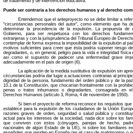
de tratamiento y de intervención educativa.
Puede ser contraria a los derechos humanos y al derecho comu
Entendemos que el anteproyecto no se debe limitar a refer
“circunstancias personales del autor”, como elemento que ha de
determinar la procedencia de la expulsión. La propuesta de 
Gobierno, para ser respetuosa con los derechos fundamen
extranjeras y con la jurisprudencia del Tribunal Europeo de Derec
contemplar de forma expresa la imposibilidad de la expulsión al p
motivos suficientes para creer que ésta podría suponer riesgo de 
degradantes, o, en general, peligro para la vida e integridad física
así como el supuesto de padecer una enfermedad grave imposi
adecuadamente en el país de origen (6).
La aplicación de la medida sustitutiva de expulsión sin apre
circunstancias podría dar lugar a actuaciones contrarias al princip
dignidad de la persona, fundamento del orden público y de la paz 
10.1 de la Constitución, que chocarían frontalmente con la prohibic
penas o tratos inhumanos o degradantes, consagrada en e
Derechos Humanos (artículo 3, Roma, 4 de noviembre de 1950).
Si bien el proyecto de reforma reconoce los requisitos que
establece para la expulsión de los ciudadanos de la Unión Europ
razones graves de orden, seguridad o salud pública y constit
actual para los intereses de la sociedad, nada dice sobre los fam
que conviven con estos (cónyuges, parejas de hecho, padr
nacionales de algún Estado de la UE), ni sobre los familiares e
españoles que residen en España (es el caso de matrimonios o p