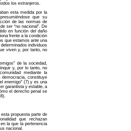
todos los extranjeros.
icaban esta medida por la
 (presumiéndose que su
acción de las normas de
 de ser “no nacional”. De
tido en función del daño
iona frente a la condición
rnos que estamos ante una
a determinados individuos
e viven y, por tanto, no
emigos” de la sociedad,
quir y, por lo tanto, no
a comunidad mediante la
n democracia, constituye
el enemigo” (7) y es una
r garantista y estable, a
 cómo el derecho penal se
8).
 esta propuesta parte de
ionalidad que rechazan
en la que la pertenencia
us nacional.