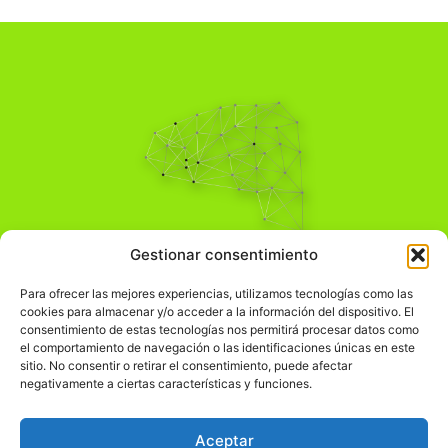
Pensamiento Crítico
Gestionar consentimiento
Para una acción solidaria.
Comprender el mundo para transformarlo.
Para ofrecer las mejores experiencias, utilizamos tecnologías como las
cookies para almacenar y/o acceder a la información del dispositivo. El
consentimiento de estas tecnologías nos permitirá procesar datos como
el comportamiento de navegación o las identificaciones únicas en este
Información Legal
sitio. No consentir o retirar el consentimiento, puede afectar
negativamente a ciertas características y funciones.
჻
Aviso legal
჻
Política de privacidad
Aceptar
჻
Política de cookies