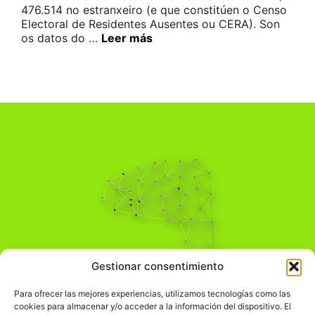
476.514 no estranxeiro (e que constitúen o Censo
Electoral de Residentes Ausentes ou CERA). Son
os datos do …
Leer más
Pensamiento Crítico
Gestionar consentimiento
Para una acción solidaria.
Comprender el mundo para transformarlo.
Para ofrecer las mejores experiencias, utilizamos tecnologías como las
cookies para almacenar y/o acceder a la información del dispositivo. El