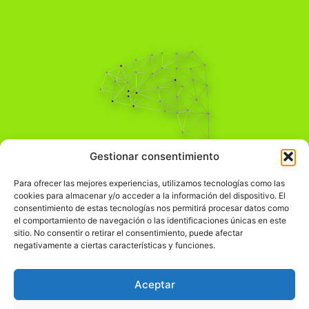
Pensamiento Crítico
Gestionar consentimiento
Para una acción solidaria.
Comprender el mundo para transformarlo.
Para ofrecer las mejores experiencias, utilizamos tecnologías como las
cookies para almacenar y/o acceder a la información del dispositivo. El
consentimiento de estas tecnologías nos permitirá procesar datos como
el comportamiento de navegación o las identificaciones únicas en este
Información Legal
sitio. No consentir o retirar el consentimiento, puede afectar
negativamente a ciertas características y funciones.
჻
Aviso legal
჻
Política de privacidad
Aceptar
჻
Política de cookies