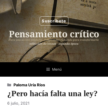
Saltar
al
contenido
Suscríbete
Menú
Categorías
Paloma Uría Ríos
¿Pero hacía falta una ley?
6 julio, 2021