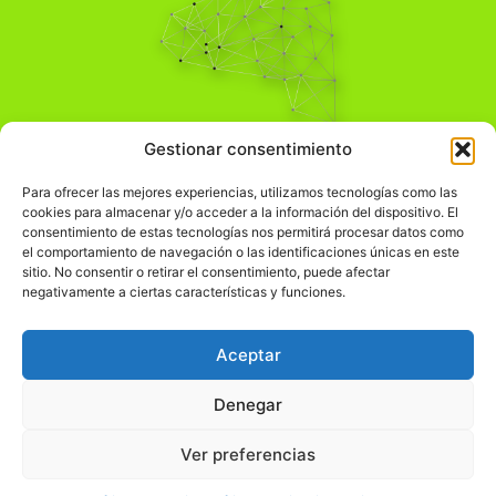
Pensamiento Crítico
Gestionar consentimiento
Para una acción solidaria.
Comprender el mundo para transformarlo.
Para ofrecer las mejores experiencias, utilizamos tecnologías como las
cookies para almacenar y/o acceder a la información del dispositivo. El
consentimiento de estas tecnologías nos permitirá procesar datos como
el comportamiento de navegación o las identificaciones únicas en este
Información Legal
sitio. No consentir o retirar el consentimiento, puede afectar
negativamente a ciertas características y funciones.
჻
Aviso legal
჻
Política de privacidad
Aceptar
჻
Política de cookies
Denegar
Ver preferencias
© pensamientocritico.org 2026