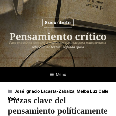
Saltar
al
contenido
Suscríbete
Menú
Categorías
José Ignacio Lacasta-Zabalza
,
Melba Luz Calle
Piezas clave del
Meza
pensamiento políticamente