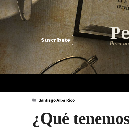
Saltar
al
contenido
Suscríbete
Categorías
Santiago Alba Rico
¿Qué tenemo