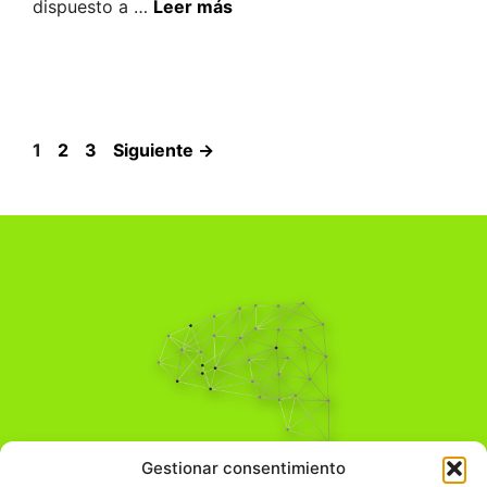
dispuesto a …
Leer más
Página
Página
Página
1
2
3
Siguiente
→
Pensamiento Crítico
Gestionar consentimiento
Para una acción solidaria.