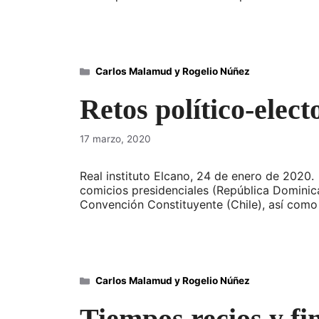
Categorías
Carlos Malamud y Rogelio Núñez
Retos político-elec
17 marzo, 2020
Real instituto Elcano, 24 de enero de 2020
comicios presidenciales (República Dominican
Convención Constituyente (Chile), así como 
Categorías
Carlos Malamud y Rogelio Núñez
Tiempos recios y fi