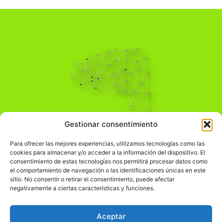
Pensamiento Crítico
Gestionar consentimiento
Para una acción solidaria.
Comprender el mundo para transformarlo.
Para ofrecer las mejores experiencias, utilizamos tecnologías como las
cookies para almacenar y/o acceder a la información del dispositivo. El
consentimiento de estas tecnologías nos permitirá procesar datos como
el comportamiento de navegación o las identificaciones únicas en este
Información Legal
sitio. No consentir o retirar el consentimiento, puede afectar
negativamente a ciertas características y funciones.
჻
Aviso legal
჻
Política de privacidad
Aceptar
჻
Política de cookies