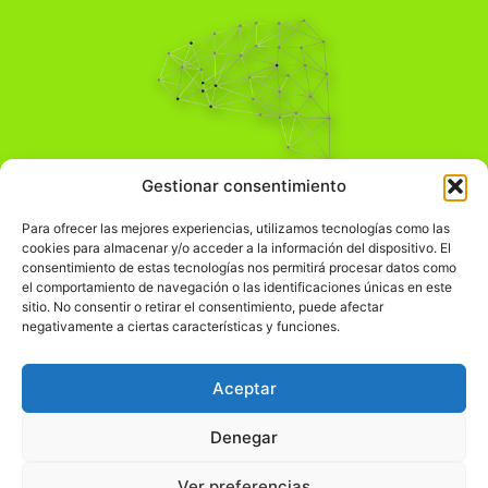
Pensamiento Crítico
Gestionar consentimiento
Para una acción solidaria.
Comprender el mundo para transformarlo.
Para ofrecer las mejores experiencias, utilizamos tecnologías como las
cookies para almacenar y/o acceder a la información del dispositivo. El
consentimiento de estas tecnologías nos permitirá procesar datos como
el comportamiento de navegación o las identificaciones únicas en este
Información Legal
sitio. No consentir o retirar el consentimiento, puede afectar
negativamente a ciertas características y funciones.
჻
Aviso legal
჻
Política de privacidad
Aceptar
჻
Política de cookies
Denegar
Ver preferencias