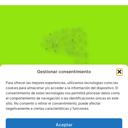
Pensamiento Crítico
Gestionar consentimiento
Para una acción solidaria.
Comprender el mundo para transformarlo.
Para ofrecer las mejores experiencias, utilizamos tecnologías como las
cookies para almacenar y/o acceder a la información del dispositivo. El
consentimiento de estas tecnologías nos permitirá procesar datos como
el comportamiento de navegación o las identificaciones únicas en este
Información Legal
sitio. No consentir o retirar el consentimiento, puede afectar
negativamente a ciertas características y funciones.
჻
Aviso legal
჻
Política de privacidad
Aceptar
჻
Política de cookies